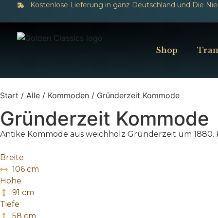
Kostenlose Lieferung in ganz Deutschland und Die Ni
Shop
Tran
Start
/
Alle
/
Kommoden
/ Gründerzeit Kommode
Gründerzeit Kommode
Antike Kommode aus weichholz Gründerzeit um 1880. K
Breite
106 cm
Höhe
91 cm
Tiefe
58 cm