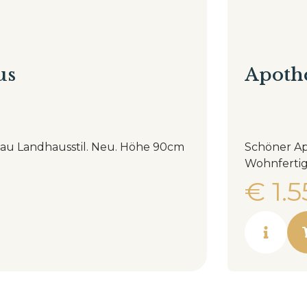
us
Apothe
hausstil. Neu. Höhe 90cm
Schöner Ap
€
1.5