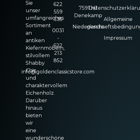
Sie
622
7591 HJ
Datenschutzerklär
unser
559
Denekamp
umfangreiches
535
Allgemeine
Sortiment
Niederlande
geschaeftsbedingu
0031
an
-
Impressum
antiken
622
Kiefernmöbeln,
213
stilvollem
852
Shabby
Chic
info@goldenclassicstore.com
und
charaktervollem
Eichenholz.
Darüber
hinaus
bieten
wir
eine
wunderschöne