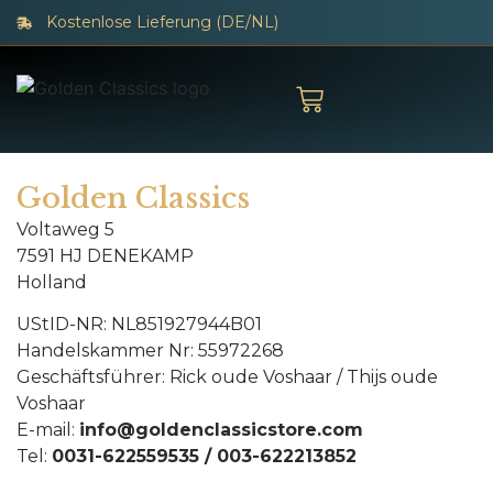
Kostenlose Lieferung (DE/NL)
Golden Classics
Voltaweg 5
7591 HJ DENEKAMP
Holland
UStID-NR: NL851927944B01
Handelskammer Nr: 55972268
Geschäftsführer: Rick oude Voshaar / Thijs oude
Voshaar
E-mail:
info@goldenclassicstore.com
Tel:
0031-622559535
/
003-622213852