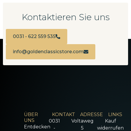
Kontaktieren Sie uns
0031 - 622 559 535
info@goldenclassicstore.com
ÜBER
KONTAKT
ADRESSE
LINKS
UNS
0031
Voltaweg
Kauf
Entdecken
-
5
widerrufen