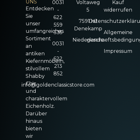
UNS
0031
Voltaweg
Kauf
Entdecken
-
5
widerrufen
Sie
622
7591 HJ
Datenschutzerklär
unser
559
Denekamp
umfangreiches
535
Allgemeine
Sortiment
Niederlande
geschaeftsbedingu
0031
an
-
Impressum
antiken
622
Kiefernmöbeln,
213
stilvollem
852
Shabby
Chic
info@goldenclassicstore.com
und
charaktervollem
Eichenholz.
Darüber
hinaus
bieten
wir