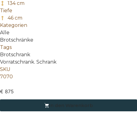
134 cm
Tiefe
46 cm
Kategorien
Alle
Brotschränke
Tags
Brotschrank
Vorratschrank. Schrank
SKU
7070
€
875
In den Warenkorb