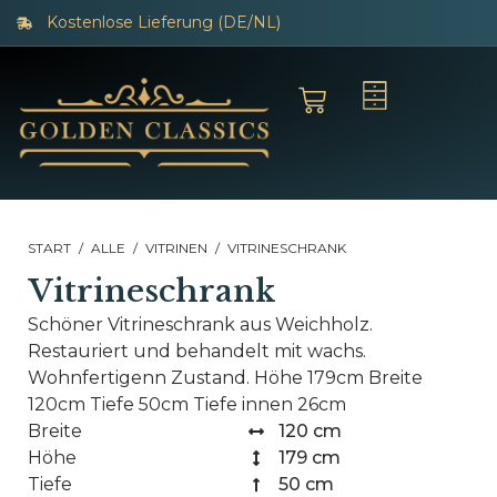
Kostenlose Lieferung (DE/NL)
START
/
ALLE
/
VITRINEN
/ VITRINESCHRANK
Vitrineschrank
Schöner Vitrineschrank aus Weichholz.
Restauriert und behandelt mit wachs.
Wohnfertigenn Zustand. Höhe 179cm Breite
120cm Tiefe 50cm Tiefe innen 26cm
Breite
120 cm
Höhe
179 cm
Tiefe
50 cm