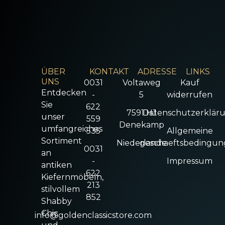
ÜBER
KONTAKT
ADRESSE
LINKS
UNS
0031
Voltaweg
Kauf
Entdecken
-
5
widerrufen
Sie
622
7591 HJ
Datenschutzerklär
unser
559
Denekamp
umfangreiches
535
Allgemeine
Sortiment
Niederlande
geschaeftsbedingu
0031
an
-
Impressum
antiken
622
Kiefernmöbeln,
213
stilvollem
852
Shabby
Chic
info@goldenclassicstore.com