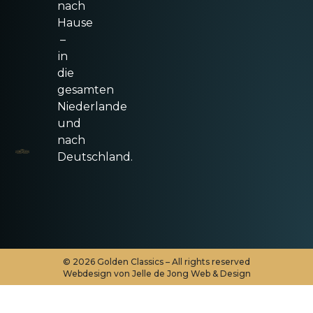
nach
Hause
–
in
die
gesamten
Niederlande
und
nach
Deutschland.
©
2026
Golden Classics – All rights reserved
Webdesign von Jelle de Jong Web & Design