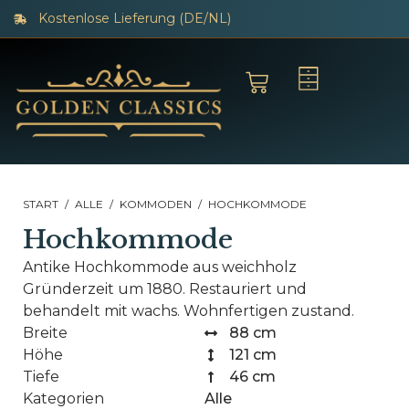
Kostenlose Lieferung (DE/NL)
START
/
ALLE
/
KOMMODEN
/ HOCHKOMMODE
Hochkommode
Antike Hochkommode aus weichholz
Gründerzeit um 1880. Restauriert und
behandelt mit wachs. Wohnfertigen zustand.
Breite
88 cm
Höhe
121 cm
Tiefe
46 cm
Kategorien
Alle