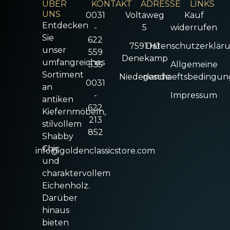
ÜBER
KONTAKT
ADRESSE
LINKS
UNS
0031
Voltaweg
Kauf
Entdecken
-
5
widerrufen
Sie
622
7591 HJ
Datenschutzerklär
unser
559
Denekamp
umfangreiches
535
Allgemeine
Sortiment
Niederlande
geschaeftsbedingu
0031
an
-
Impressum
antiken
622
Kiefernmöbeln,
213
stilvollem
852
Shabby
Chic
info@goldenclassicstore.com
und
charaktervollem
Eichenholz.
Darüber
hinaus
bieten