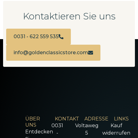
Kontaktieren Sie uns
0031 - 622 559 535
info@goldenclassicstore.com
ÜBER
KONTAKT
ADRESSE
LINKS
UNS
0031
Voltaweg
Kauf
Entdecken
-
5
widerrufen