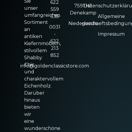
Sie
622
7591 HJ
Datenschutzerklär
unser
559
Denekamp
umfangreiches
535
Allgemeine
Sortiment
Niederlande
geschaeftsbedingu
0031
an
-
Impressum
antiken
622
Kiefernmöbeln,
213
stilvollem
852
Shabby
Chic
info@goldenclassicstore.com
und
charaktervollem
Eichenholz.
Darüber
hinaus
bieten
wir
eine
wunderschöne