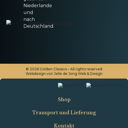
Niederlande
und
nach
Deutschland.
©
2026
Golden Classics – All rights reserved
Webdesign von Jelle de Jong Web & Design
Shop
Transport und Lieferung
Kontakt