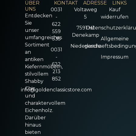
ÜBER
KONTAKT
ADRESSE
LINKS
UNS
0031
Voltaweg
Kauf
Entdecken
-
5
widerrufen
Sie
622
7591 HJ
Datenschutzerklär
unser
559
Denekamp
umfangreiches
535
Allgemeine
Sortiment
Niederlande
geschaeftsbedingu
0031
an
-
Impressum
antiken
622
Kiefernmöbeln,
213
stilvollem
852
Shabby
Chic
info@goldenclassicstore.com
und
charaktervollem
Eichenholz.
Darüber
hinaus
bieten