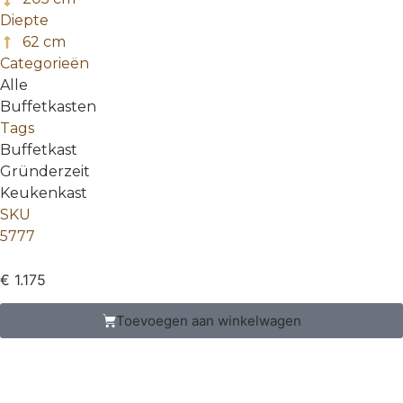
Diepte
62 cm
Categorieën
Alle
Buffetkasten
Tags
Buffetkast
Gründerzeit
Keukenkast
SKU
5777
€
1.175
Toevoegen aan winkelwagen