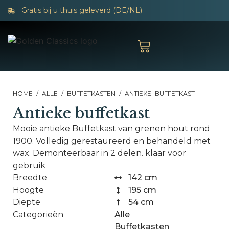
Gratis bij u thuis geleverd (DE/NL)
HOME
/
ALLE
/
BUFFETKASTEN
/ ANTIEKE BUFFETKAST
Antieke buffetkast
Mooie antieke Buffetkast van grenen hout rond
1900. Volledig gerestaureerd en behandeld met
wax. Demonteerbaar in 2 delen. klaar voor
gebruik
Breedte
142 cm
Hoogte
195 cm
Diepte
54 cm
Categorieën
Alle
Buffetkasten