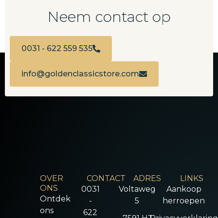
Neem contact op
0031 - 622 559 535
info@goldenclassicstore.com
OVER
CONTACT
ADRES
LINKS
ONS
0031
Voltaweg
Aankoop
Ontdek
-
5
herroepen
ons
622