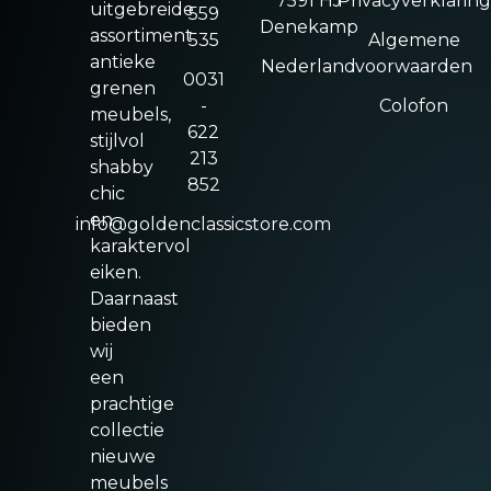
7591 HJ
Privacyverklaring
uitgebreide
559
Denekamp
assortiment
535
Algemene
antieke
Nederland
voorwaarden
0031
grenen
-
Colofon
meubels,
622
stijlvol
213
shabby
852
chic
en
info@goldenclassicstore.com
karaktervol
eiken.
Daarnaast
bieden
wij
een
prachtige
collectie
nieuwe
meubels